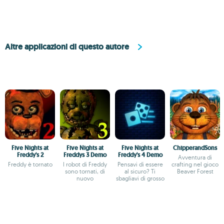
Altre applicazioni di questo autore
Five Nights at
Five Nights at
Five Nights at
ChipperandSons
Freddy's 2
Freddys 3 Demo
Freddy's 4 Demo
Avventura di
Freddy è tornato
I robot di Freddy
Pensavi di essere
crafting nel gioco
sono tornati, di
al sicuro? Ti
Beaver Forest
nuovo
sbagliavi di grosso