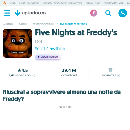
ARES: THE IRON VANGUARD
MY HERO ACADEMIA UNITED SURVIVAL
TICKET HERO
APPLICAZIONI VPN
BA
ANDROID
/
GIOCHI
/
AZIONE/AVVENTURA
/
FIVE NIGHTS AT FREDDY'S
Five Nights at Freddy's
1.84
Scott Cawthon
#1
GIOCHI HORROR
4.5
39.4 M
1,411
recensioni
download
sicurezza
Riuscirai a sopravvivere almeno una notte da
Freddy?
PUBBLICITÀ