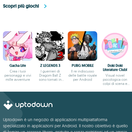
Scopri più giochi
Gacha Life
Z LEGENDS 3
PUBG MOBILE
Doki Doki
Literature Club!
Crea i tuoi
I guerrieri di
Il re indiscusso
personaggi e vivi
Dragom Ball Z
delle battle royale
Visual novel
mille avventure
sono tornati in
per Android
psicologica con
azione
colpi di scena e
trama profonda
Uptodown è un negozio di applicazioni multipiattaforma
specializzato in applicazioni per Android. Il nostro obiettivo è quello
di fornire un accesso libero, gratuito e senza restrizioni ad un ampio