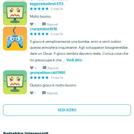
biggreydonkey64713
2 mesi fa
Molto buono.
1
Rispondi
crazypinkox4030
2 mesi fa
Il gioco è semplicemente una bomba: entri e senti subito
questa atmosfera inquietante. Agli sviluppatori bisognerebbe
dare un Oscar. Il gioco sembra davvero reale. L’unica cosa che
mi preoccupa è che ...
Vedi altro
2
Rispondi
grumpybluecrab17480
3 mesi fa
Questo gioco è molto buono.
1
Rispondi
VEDI ALTRO
Potrebbe interessarti