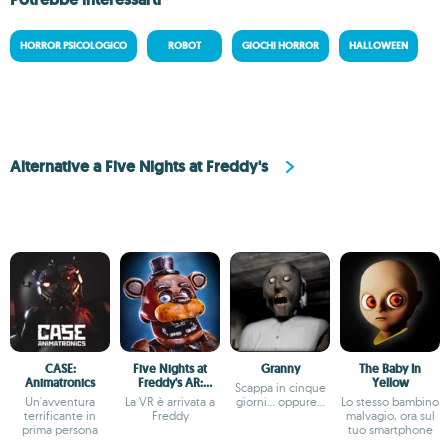
HORROR PSICOLOGICO
ROBOT
GIOCHI HORROR
HALLOWEEN
Alternative a Five Nights at Freddy's
CASE:
Five Nights at
Granny
The Baby In
Animatronics
Freddy's AR:
Yellow
Scappa in cinque
Special Delivery
Un'avventura
La VR è arrivata a
giorni... oppure...
Lo stesso bambino
terrificante in
Freddy
malvagio, ora sul
prima persona
tuo smartphone