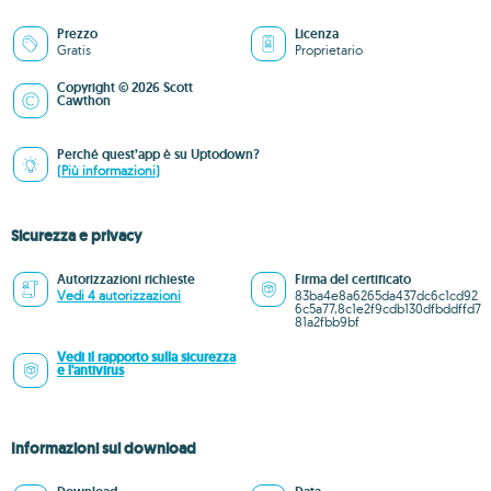
Prezzo
Licenza
Gratis
Proprietario
Copyright © 2026 Scott
Cawthon
Perché quest’app è su Uptodown?
(Più informazioni)
Sicurezza e privacy
Autorizzazioni richieste
Firma del certificato
Vedi 4 autorizzazioni
83ba4e8a6265da437dc6c1cd92
6c5a77,8c1e2f9cdb130dfbddffd7
81a2fbb9bf
Vedi il rapporto sulla sicurezza
e l'antivirus
Informazioni sul download