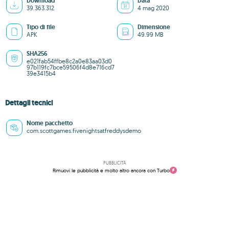
Download
Data
39.363.312
4 mag 2020
Tipo di file
Dimensione
APK
49.99 MB
SHA256
e021fab54ffbe8c2a0e83aa03d0
97b119fc7bce59506f4d8e716cd7
39e3415b4
Dettagli tecnici
Nome pacchetto
com.scottgames.fivenightsatfreddysdemo
PUBBLICITÀ
Rimuovi le pubblicità e molto altro ancora con Turbo