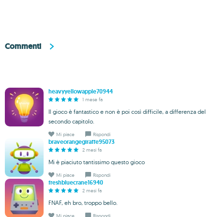
Commenti
heavyyellowapple70944
1 mese fa
Il gioco è fantastico e non è poi così difficile, a differenza del
secondo capitolo.
Mi piace
Rispondi
braveorangegiraffe95073
2 mesi fa
Mi è piaciuto tantissimo questo gioco
Mi piace
Rispondi
freshbluecrane16940
2 mesi fa
FNAF, eh bro, troppo bello.
Mi piace
Rispondi