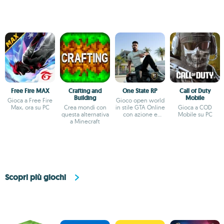
Free Fire MAX
Crafting and
One State RP
Call of Duty
Building
Mobile
Gioca a Free Fire
Gioco open world
Max, ora su PC
Crea mondi con
in stile GTA Online
Gioca a COD
questa alternativa
con azione e
Mobile su PC
a Minecraft
gioco di ruolo
Scopri più giochi