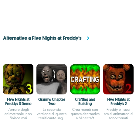
Alternative a Five Nights at Freddy's
Five Nights at
Granny: Chapter
Crafting and
Five Nights at
Freddys 3 Demo
Two
Building
Freddy's 2
L'orrore degli
La seconda
Crea mondi con
Freddy e i suoi
animatronici non
versione di questa
questa alternativa
amici animatronici
finisce mai
terrificante saga
a Minecraft
sono tornati
horror