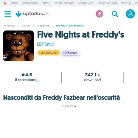
OPERA
GIOCHI RETRÒ
CODEX
CRYSTALDISKINFO
MANGA APPS
LOGITECH G HUB
PROTEUS
AP
WINDOWS
/
GIOCHI
/
AVVENTURA
/
FIVE NIGHTS AT FREDDY'S
Five Nights at Freddy's
LDPlayer
DEV ONBOARD
#1
HORROR
4.8
342.1 k
8
recensioni
download
Nasconditi da Freddy Fazbear nell'oscurità
PUBBLICITÀ