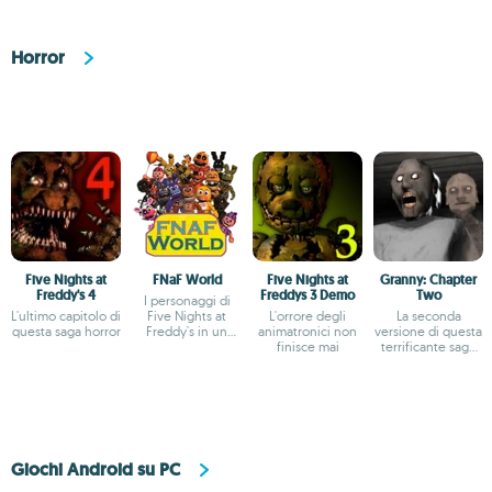
Horror
Five Nights at
FNaF World
Five Nights at
Granny: Chapter
Freddy's 4
Freddys 3 Demo
Two
I personaggi di
L'ultimo capitolo di
Five Nights at
L'orrore degli
La seconda
questa saga horror
Freddy's in un
animatronici non
versione di questa
GDR
finisce mai
terrificante saga
horror
Giochi Android su PC