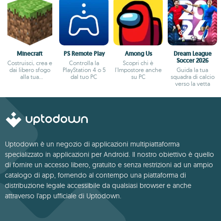
Minecraft
PS Remote Play
Among Us
Dream League
Soccer 2026
Costruisci, crea e
Controlla la
Scopri chi è
dai libero sfogo
PlayStation 4 o 5
l'Impostore anche
Guida la tua
alla tua
dal tuo PC
su PC
squadra di calcio
immaginazione.
verso la vetta
Uptodown è un negozio di applicazioni multipiattaforma
specializzato in applicazioni per Android. Il nostro obiettivo è quello
di fornire un accesso libero, gratuito e senza restrizioni ad un ampio
catalogo di app, fornendo al contempo una piattaforma di
distribuzione legale accessibile da qualsiasi browser e anche
attraverso l'app ufficiale di Uptodown.